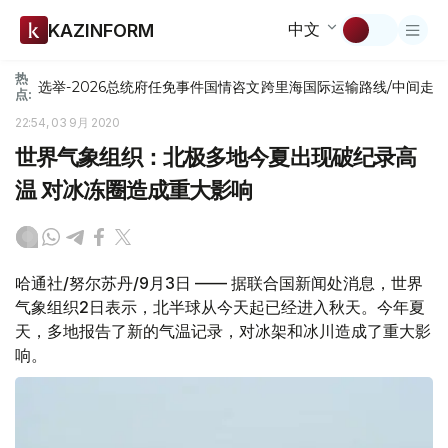
中文
KAZINFORM
热
选举-2026
总统府
任免
事件
国情咨文
跨里海国际运输路线/中间走
点:
22:54, 03 9月 2020
世界气象组织：北极多地今夏出现破纪录高
温 对冰冻圈造成重大影响
哈通社/努尔苏丹/9月3日 —— 据联合国新闻处消息，世界
气象组织2日表示，北半球从今天起已经进入秋天。今年夏
天，多地报告了新的气温记录，对冰架和冰川造成了重大影
响。