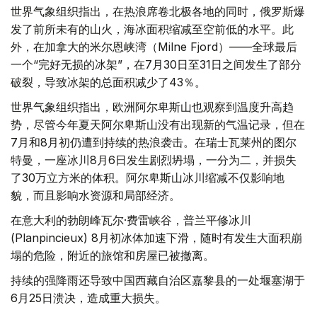
世界气象组织指出，在热浪席卷北极各地的同时，俄罗斯爆
发了前所未有的山火，海冰面积缩减至空前低的水平。此
外，在加拿大的米尔恩峡湾（Milne Fjord）——全球最后
一个“完好无损的冰架”，在7月30日至31日之间发生了部分
破裂，导致冰架的总面积减少了43％。
世界气象组织指出，欧洲阿尔卑斯山也观察到温度升高趋
势，尽管今年夏天阿尔卑斯山没有出现新的气温记录，但在
7月和8月初仍遭到持续的热浪袭击。在瑞士瓦莱州的图尔
特曼，一座冰川8月6日发生剧烈坍塌，一分为二，并损失
了30万立方米的体积。阿尔卑斯山冰川缩减不仅影响地
貌，而且影响水资源和局部经济。
在意大利的勃朗峰瓦尔·费雷峡谷，普兰平修冰川
(Planpincieux) 8月初冰体加速下滑，随时有发生大面积崩
塌的危险，附近的旅馆和房屋已被撤离。
持续的强降雨还导致中国西藏自治区嘉黎县的一处堰塞湖于
6月25日溃决，造成重大损失。