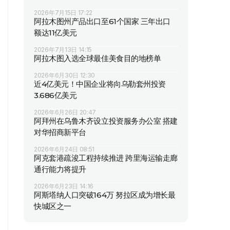
2026年7月15日 17:22
阿拉木图州产品出口至61个国家 三年出口
额达11亿美元
2026年7月13日 14:15
阿拉木图入选全球最佳美食目的地榜单
2026年6月30日 12:30
近4亿美元！中国企业将向乌勒套州投资
3.686亿美元
2026年6月26日 20:47
阿拜州在乌鲁木齐设立投资服务办公室 搭建
对华招商新平台
2026年6月24日 08:51
阿克套港疏浚工程持续推进 跨里海运输走廊
通行能力将提升
2026年6月23日 14:16
阿斯塔纳人口突破164万 努拉区成为增长最
快城区之一