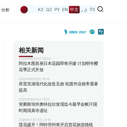
KZ
QZ
РУ
EN
中文
ق ز
ЎЗ
分析
相关新闻
2026年8月6日 18:04
阿拉木图首座日本花园即将开建 计划明年樱
花季正式开放
2026年8月5日 16:16
库雷克港现代化改造见效 轮渡作业效率显著
提高
2026年8月4日 11:50
突厥斯坦州奥特拉尔发现迄今最早金帐汗国
时期清真寺遗址
2026年7月17日 21:16
莲花盛开！阿特劳州将开启赏花旅游路线