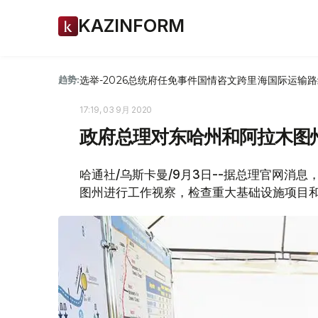
KAZINFORM
选举-2026
总统府
任免
事件
国情咨文
跨里海国际运输路
趋势:
17:19, 03 9月 2020
政府总理对东哈州和阿拉木图
哈通社/乌斯卡曼/9月3日--据总理官网消
图州进行工作视察，检查重大基础设施项目