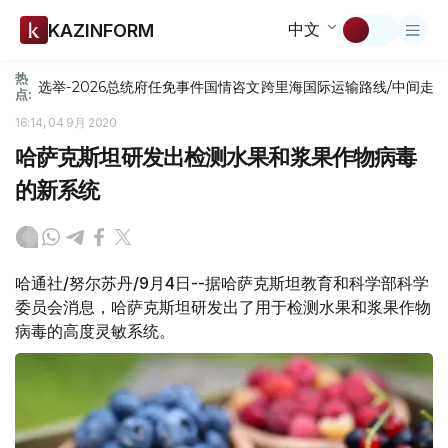
中文
KAZINFORM
热
选举-2026
总统府
任免
事件
国情咨文
跨里海国际运输路线/中间走
点:
16:14, 04 9月 2020
哈萨克斯坦研发出检测水果和浆果作物病毒
的新系统
哈通社/努尔苏丹/9月4日--据哈萨克斯坦教育和科学部科学
委员会消息，哈萨克斯坦研发出了用于检测水果和浆果作物
病毒的高度灵敏系统。