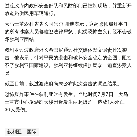
过渡政府内政部安全部队和民防部门已控制现场，并重新开
放道路供民用车辆通行。
大马士革农村省省长阿米尔·谢赫表示，这起恐怖爆炸事件
的所有涉案人员都难逃法律严惩，此类恐怖主义行径不会破
坏叙利亚团结。
叙利亚过渡政府外长希巴尼通过社交媒体发文谴责此次袭
击，他表示，针对平民的袭击和破坏安全稳定的企图，阻挡
不了叙利亚国家建设。叙利亚将继续保护民众，追查涉案人
员。
截至目前，叙过渡政府尚未公布此次袭击的调查结果。
恐怖爆炸事件在叙利亚时有发生。当地时间7月7日，大马
士革市中心旅游部大楼附近发生两起爆炸，造成1人死亡、
36人受伤。
叙利亚
国际