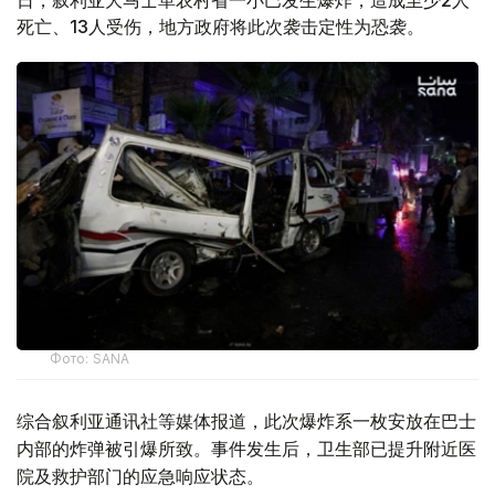
日，叙利亚大马士革农村省一小巴发生爆炸，造成至少2人
死亡、13人受伤，地方政府将此次袭击定性为恐袭。
Фото: SANA
综合叙利亚通讯社等媒体报道，此次爆炸系一枚安放在巴士
内部的炸弹被引爆所致。事件发生后，卫生部已提升附近医
院及救护部门的应急响应状态。