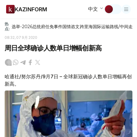
中文
KAZINFORM
热
选举-2026
总统府
任免
事件
国情咨文
跨里海国际运输路线/中间走
点:
08:32, 07 9月 2020
周日全球确诊人数单日增幅创新高
哈通社/努尔苏丹/9月7日 – 全球新冠确诊人数单日增幅再创
新高。