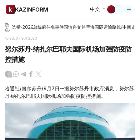
中文
KAZINFORM
热
选举-2026
总统府
任免
事件
国情咨文
跨里海国际运输路线/中间走
点:
10:26, 07 9月 2020
努尔苏丹·纳扎尔巴耶夫国际机场加强防疫防
控措施
哈通社/努尔苏丹/9月7日--据努尔苏丹市政府消息，努尔苏
丹·纳扎尔巴耶夫国际机场加强防疫防控措施。