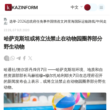
中文
KAZINFORM
热
选举-2026
总统府
任免
事件
国情咨文
跨里海国际运输路线/中间走
点:
22:29, 07 9月 2020
哈萨克斯坦或将立法禁止在动物园圈养部分
野生动物
哈通社/努尔苏丹/9月7日 ——哈萨克斯坦环境、地质和自
然资源部部长马赫祖穆•穆尔扎哈利耶夫7日在总理府召开
的新闻发布会上表示，或将立法禁止在动物园圈养部分野生
动物。