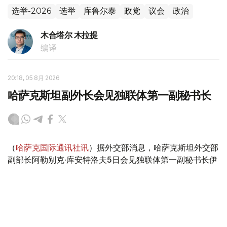
选举-2026
选举
库鲁尔泰
政党
议会
政治
木合塔尔 木拉提
编译
20:18, 05 8月 2026
哈萨克斯坦副外长会见独联体第一副秘书长
（
哈萨克国际通讯社讯
）据外交部消息，哈萨克斯坦外交部
副部长阿勒别克·库安特洛夫5日会见独联体第一副秘书长伊
戈尔·彼得里申科。