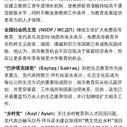
应建立教师工资年度增长机制，使教师薪资涨幅持续高于通
货膨胀水平，同时不断改善教师工作条件，为教育发展提供
更有力的人才保障。
全国社会民主党（NSDP / ЖСДП）
继续主张扩大免费高等
教育。党代表马克苏特·纳西布洛夫表示，免费高等教育并
非民粹主义政策，德国、挪威和芬兰等国家已有成熟实践经
验。他认为，高等教育机会不应仅取决于家庭经济条件，而
应让更多青年享有接受大学教育的机会。
“巴伊塔克绿党”（Baytaq / Байтақ）
则把生态教育作为改
革重点。党代表阿斯兰·拜扎哈诺夫表示，生态文化应成为
每位公民生活方式的重要组成部分，相关教育应从幼儿园开
始，并贯穿家庭、工作场所和国家治理体系。目前，该党已
开展覆盖15万余人的生态素养培训，并计划继续扩大相关工
作。
“乡村党”（Auyl / Ауыл）
关注乡村教育和人才回流问题。
党代表沙赫马尔丹·拜马诺夫建议加强对“携文凭赴乡村”项目