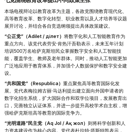
七党围绕教育改革提出不同政策主张
本场电视辩论以教育改革为主题，各政党围绕教育现代化、
高等教育改革、数字化转型、职业教育以及人才培养等议题
展开讨论，并结合各自竞选纲领提出具体政策建议。
“公正党”（Adilet / Әділет）
将数字化和人工智能教育作为
重点方向。该党代表劳安·肯热汗吾勒表示，未来五年计划
培训500万名哈萨克斯坦民众掌握数字安全和人工智能技
能，覆盖学生、教师及老年群体。同时，推动人工智能更加
广泛地应用于教育体系，并加强个人数据保护和数字安全建
设。
“共和国党”（Respublica）
重点聚焦高等教育国际化发
展。党代表梅拉姆古丽·马达利提出建立面向外国申请者的
数字化招生系统，扩大国际合作和双学位项目，发展教育出
口，完善独立认证体系，并进一步提升高校学术自主权，增
强哈萨克斯坦高等教育的国际竞争力。
“光明道路”民主党（Aq Jol / Ақ жол）
则将科学创新和人
力资本建设作为核心内容。党代表杜拉特·塔斯特凯表示，