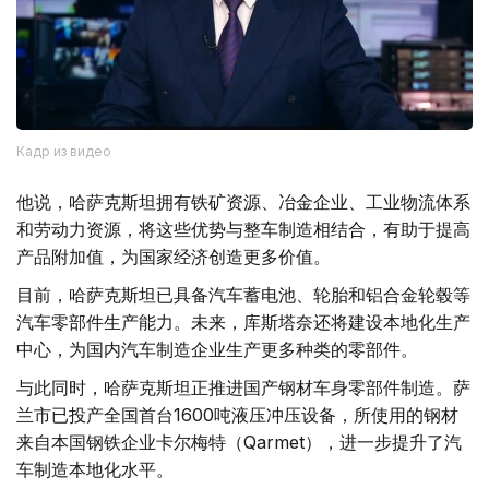
Кадр из видео
他说，哈萨克斯坦拥有铁矿资源、冶金企业、工业物流体系
和劳动力资源，将这些优势与整车制造相结合，有助于提高
产品附加值，为国家经济创造更多价值。
目前，哈萨克斯坦已具备汽车蓄电池、轮胎和铝合金轮毂等
汽车零部件生产能力。未来，库斯塔奈还将建设本地化生产
中心，为国内汽车制造企业生产更多种类的零部件。
与此同时，哈萨克斯坦正推进国产钢材车身零部件制造。萨
兰市已投产全国首台1600吨液压冲压设备，所使用的钢材
来自本国钢铁企业卡尔梅特（Qarmet），进一步提升了汽
车制造本地化水平。