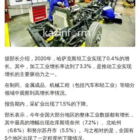
据部长介绍，2020年，哈萨克斯坦工业实现了0.4%的增
长。其中，加工工业增长率达到了3.3%，是推动工业实现
增长的主要驱动力之一。
在制药、金属成品、机械工程（包括汽车和轻工业）等细分
领域中观察到高增长率情况。
报告期内，采矿业出现了1.5%的下降。
部长表示，今年全国大部分地区的整体工业数据都有增长，
其中最高的增幅出现在库斯塔奈州（7.2%）、北哈州
（6.8%）和努尔苏丹市（5.5%）。与之相对的是，全国有
5个地区出现了一定程度的下降情况。