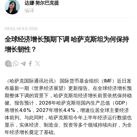
达娜 努尔巴克提
编译
08:00, 06 8月 2026
全球经济增长预期下调 哈萨克斯坦为何保持
增长韧性？
（哈萨克国际通讯社讯） 国际货币基金组织（IMF）近日发
布最新一期《世界经济展望》更新报告。在全球经济增长预
期整体下调的背景下，哈萨克斯坦经济增长前景依然保持稳
健。报告预计，2026年哈萨克斯坦国内生产总值（GDP）
将增长4.6%，2027年增长4.4%，增速位居全球主要经济
体前列。与此同时，哈萨克斯坦今年上半年经济运行数据也
显示，实体经济、制造业、投资等多个领域持续向好，为全
年经济增长奠定了基础。