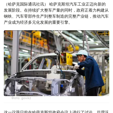
（哈萨克国际通讯社讯） 哈萨克斯坦汽车工业正迈向新的
发展阶段。在持续扩大整车产量的同时，政府正着力构建从
钢铁、汽车零部件生产到整车制造的完整产业链，推动汽车
产业成为经济多元化发展的重要引擎。
Фото: gov.kz
这一议题日前在哈萨克斯坦政府会议上进行了讨论。总理沃