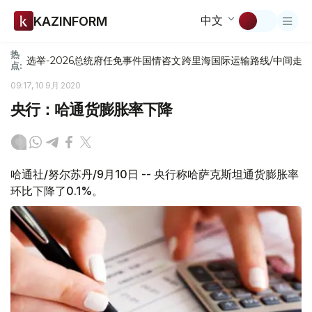
中文
KAZINFORM
热
选举-2026
总统府
任免
事件
国情咨文
跨里海国际运输路线/中间走
点:
09:17, 10 9月 2020
央行：哈通货膨胀率下降
哈通社/努尔苏丹/9月10日 -- 央行称哈萨克斯坦通货膨胀率
环比下降了0.1%。