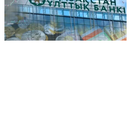
Коллаж: Kazinform/Pexels
此前，哈萨克斯坦国家银行自2025年10月起一直将基准利
率维持在18%的水平，并在2026年6月一次性下调至17%。
哈萨克斯坦总统哈斯穆-卓玛尔特·托卡耶夫此前曾要求国家
银行在制定基准利率政策时进行全面审慎评估，综合考虑经
济发展和市场形势作出决策。
在此次利率决议公布前，市场机构和分析人士对国家银行的
决定存在不同预期。部分专家认为，国家银行将维持现有利