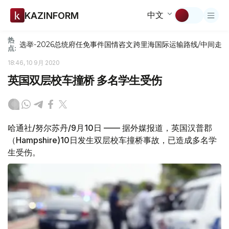
中文
KAZINFORM
热
选举-2026
总统府
任免
事件
国情咨文
跨里海国际运输路线/中间走
点:
18:46, 10 9月 2020
英国双层校车撞桥 多名学生受伤
哈通社/努尔苏丹/9月10日 —— 据外媒报道，英国汉普郡
（Hampshire)10日发生双层校车撞桥事故，已造成多名学
生受伤。