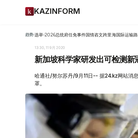
KAZINFORM
选举-2026
总统府
任免
事件
国情咨文
跨里海国际运输路
趋势:
13:30, 11 9月 2020
新加坡科学家研发出可检测新
哈通社/努尔苏丹/9月11日-- 据24.kz
罩。