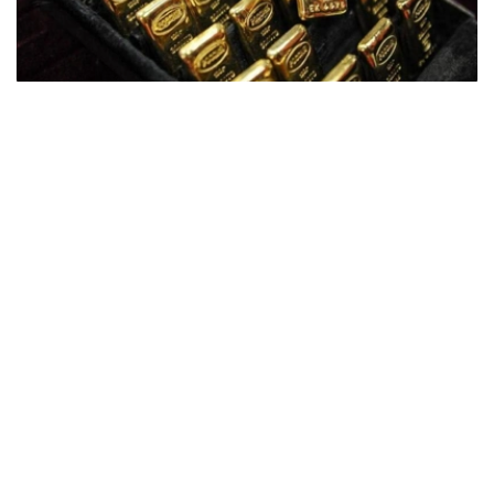
Фото: ӨзА
季度报告显示，哈萨克斯坦国家银行黄金储备增加了15吨。
波兰是2026年第二季度最大的黄金买家。该国在2026年第
二季度增加了51吨黄金储备。
中国购买了33吨黄金，乌兹别克斯坦购买了16吨，哈萨克
斯坦购买了15吨。约旦和捷克共和国的中央银行也分别增加
了6吨黄金储备。
全球各国央行在第二季度共购买了约289吨黄金，比2025年
同期增长了62%。去年同期，黄金购买量约为178吨。
世界黄金协会称，黄金需求的增长受到地缘政治不确定性、
本季度贵金属价格下跌，以及各国寻求国际储备多元化等因
素的影响。