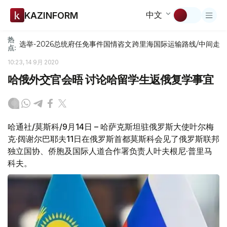
中文
KAZINFORM
热
选举-2026
总统府
任免
事件
国情咨文
跨里海国际运输路线/中间走
点:
10:23, 14 9月 2020
哈俄外交官会晤 讨论哈留学生返俄复学事宜
哈通社/莫斯科/9月14日 – 哈萨克斯坦驻俄罗斯大使叶尔梅
克·阔谢尔巴耶夫11日在俄罗斯首都莫斯科会见了俄罗斯联邦
独立国协、侨胞及国际人道合作署负责人叶夫根尼·普里马
科夫。