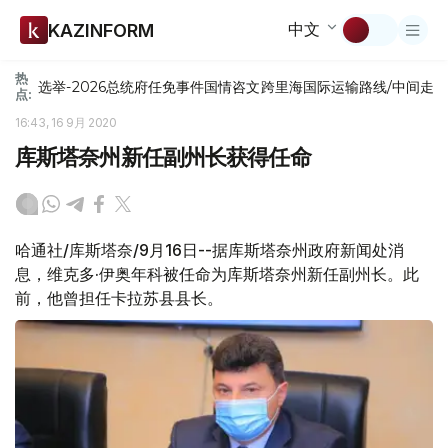
中文
KAZINFORM
热
选举-2026
总统府
任免
事件
国情咨文
跨里海国际运输路线/中间走
点:
16:43, 16 9月 2020
库斯塔奈州新任副州长获得任命
哈通社/库斯塔奈/9月16日--据库斯塔奈州政府新闻处消
息，维克多·伊奥年科被任命为库斯塔奈州新任副州长。此
前，他曾担任卡拉苏县县长。