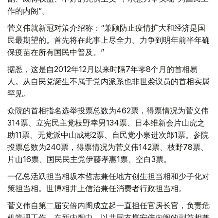
作的内阁”。
菅义伟就新冠对策介绍称：“兼顾防止疫情扩大和经济是国
民最期望的。首先将在此事上尽全力。力争到明年前半年确
保疫苗在所有国民中普及。”
据悉，这是自2012年12月以来时隔7年零8个月的首相易
人。从自民党诞生不属于党内派系也非世袭议员的首相实属
罕见。
众院的首相指名选举投票总数为462票，得票情况为菅义伟
314票、立宪民主党枝野幸男134票、日本维新会片山虎之
助11票、无党派中山成彬2票、自民党小泉进次郎1票。参院
投票总数为240票，得票情况为菅义伟142票、枝野78票、
片山16票、国民民主党伊藤孝惠1票、空白3票。
一亿总活跃担当相坂本哲志兼任地方创生担当相和少子化对
策担当相。世博相井上信治兼任消费者行政担当相。
菅义伟自第二届安倍内阁成立起一直担任官房长官，负责危
机管理工作。在新内阁中，以共同支撑安倍内阁的副首相兼