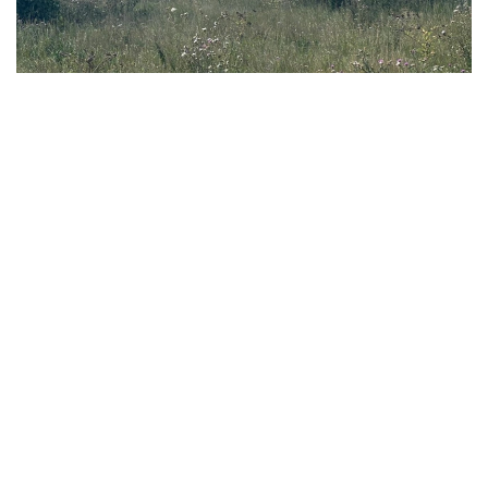
Фото: Ақерке Дәуренбекқызы/Kazinform
- 我们此前还曾在缅甸、老挝、越南等东南亚国家，
以及乌兹别克斯坦和吉尔吉斯斯坦等中亚国家采集蔬
菜作物遗传资源。此前项目积累的知识和经验，有助
于我们更加有效地在哈萨克斯坦开展研究。 - 她说。
科研人员表示，该项目并不追求短期经济效益，但从长期来
看，相关研究有望为培育抗病虫害、适应气候变化的农作物
新品种提供基础，从而增强粮食安全保障能力，并推动农业
可持续发展。