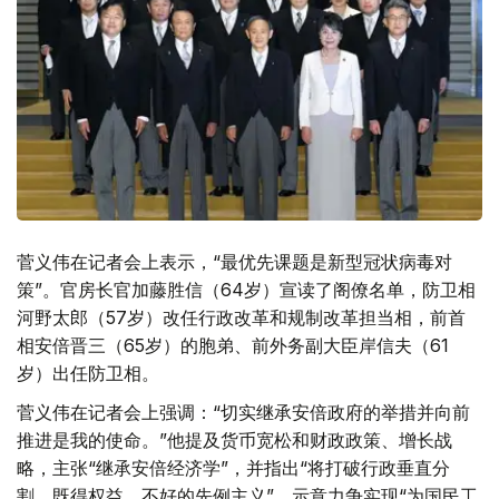
菅义伟在记者会上表示，“最优先课题是新型冠状病毒对
策”。官房长官加藤胜信（64岁）宣读了阁僚名单，防卫相
河野太郎（57岁）改任行政改革和规制改革担当相，前首
相安倍晋三（65岁）的胞弟、前外务副大臣岸信夫（61
岁）出任防卫相。
菅义伟在记者会上强调：“切实继承安倍政府的举措并向前
推进是我的使命。”他提及货币宽松和财政政策、增长战
略，主张“继承安倍经济学”，并指出“将打破行政垂直分
割、既得权益、不好的先例主义”，示意力争实现“为国民工