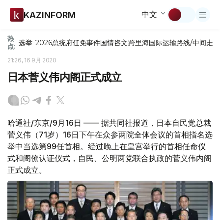
中文
KAZINFORM
热
选举-2026
总统府
任免
事件
国情咨文
跨里海国际运输路线/中间走
点:
21:26, 16 9月 2020
日本菅义伟内阁正式成立
哈通社/东京/9月16日 —— 据共同社报道，日本自民党总裁
菅义伟（71岁）16日下午在众参两院全体会议的首相指名选
举中当选第99任首相。经过晚上在皇宫举行的首相任命仪
式和阁僚认证仪式，自民、公明两党联合执政的菅义伟内阁
正式成立。