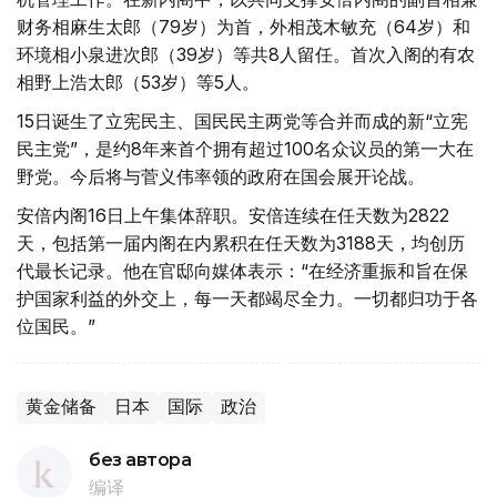
财务相麻生太郎（79岁）为首，外相茂木敏充（64岁）和
环境相小泉进次郎（39岁）等共8人留任。首次入阁的有农
相野上浩太郎（53岁）等5人。
15日诞生了立宪民主、国民民主两党等合并而成的新“立宪
民主党”，是约8年来首个拥有超过100名众议员的第一大在
野党。今后将与菅义伟率领的政府在国会展开论战。
安倍内阁16日上午集体辞职。安倍连续在任天数为2822
天，包括第一届内阁在内累积在任天数为3188天，均创历
代最长记录。他在官邸向媒体表示：“在经济重振和旨在保
护国家利益的外交上，每一天都竭尽全力。一切都归功于各
位国民。”
黄金储备
日本
国际
政治
без автора
编译