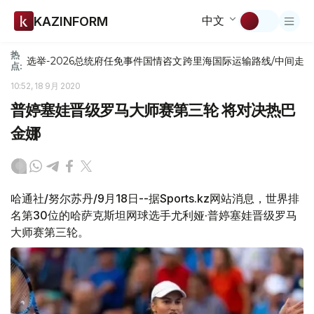
中文
KAZINFORM
热
选举-2026
总统府
任免
事件
国情咨文
跨里海国际运输路线/中间走
点:
10:52, 18 9月 2020
普婷塞娃晋级罗马大师赛第三轮 将对决热巴
金娜
哈通社/努尔苏丹/9月18日--据Sports.kz网站消息，世界排
名第30位的哈萨克斯坦网球选手尤利娅·普婷塞娃晋级罗马
大师赛第三轮。