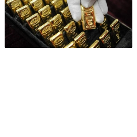
Фото: ӨзА
季度报告显示，哈萨克斯坦国家银行黄金储备增加了15吨。
波兰是2026年第二季度最大的黄金买家。该国在2026年第
二季度增加了51吨黄金储备。
中国购买了33吨黄金，乌兹别克斯坦购买了16吨，哈萨克
斯坦购买了15吨。约旦和捷克共和国的中央银行也分别增加
了6吨黄金储备。
全球各国央行在第二季度共购买了约289吨黄金，比2025年
同期增长了62%。去年同期，黄金购买量约为178吨。