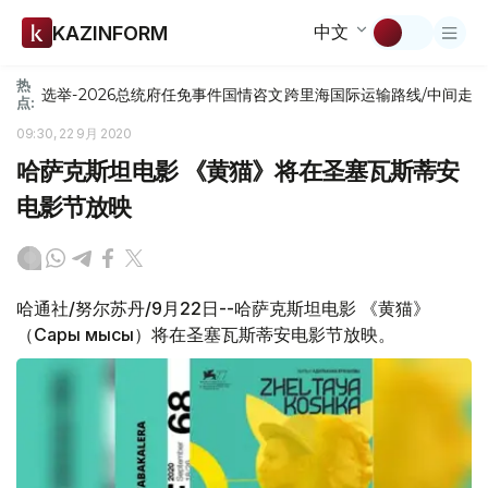
中文
KAZINFORM
热
选举-2026
总统府
任免
事件
国情咨文
跨里海国际运输路线/中间走
点:
09:30, 22 9月 2020
哈萨克斯坦电影 《黄猫》将在圣塞瓦斯蒂安
电影节放映
哈通社/努尔苏丹/9月22日--哈萨克斯坦电影 《黄猫》
（Сары мысық）将在圣塞瓦斯蒂安电影节放映。