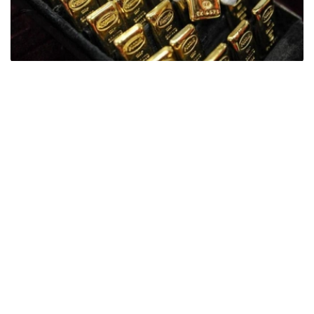
Фото: ӨзА
季度报告显示，哈萨克斯坦国家银行黄金储备增加了15吨。
波兰是2026年第二季度最大的黄金买家。该国在2026年第
二季度增加了51吨黄金储备。
中国购买了33吨黄金，乌兹别克斯坦购买了16吨，哈萨克
斯坦购买了15吨。约旦和捷克共和国的中央银行也分别增加
了6吨黄金储备。
全球各国央行在第二季度共购买了约289吨黄金，比2025年
同期增长了62%。去年同期，黄金购买量约为178吨。
世界黄金协会称，黄金需求的增长受到地缘政治不确定性、
本季度贵金属价格下跌，以及各国寻求国际储备多元化等因
素的影响。