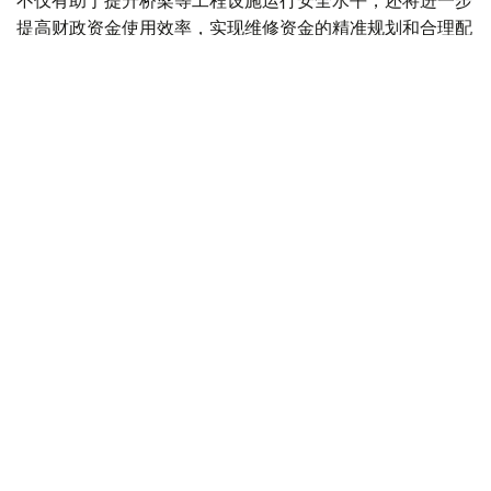
不仅有助于提升桥梁等工程设施运行安全水平，还将进一步
提高财政资金使用效率，实现维修资金的精准规划和合理配
置。
交通部表示，此次获得的专业知识和国际经验，还将成为哈
萨克斯坦制定全国桥梁设施综合修复计划的重要基础。
电子政府
基础设施建设
交通
数字化
交通运输
木合塔尔 木拉提
编译
08:00, 21 7月 2026
一个更加数字化的哈萨克斯坦正在形成：从
“数字政府”到“智慧国家”的转变