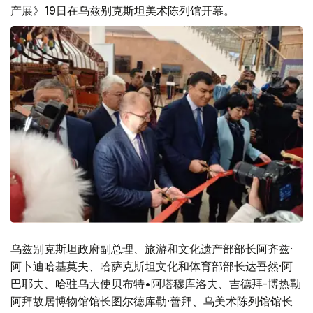
产展》19日在乌兹别克斯坦美术陈列馆开幕。
乌兹别克斯坦政府副总理、旅游和文化遗产部部长阿齐兹·
阿卜迪哈基莫夫、哈萨克斯坦文化和体育部部长达吾然·阿
巴耶夫、哈驻乌大使贝布特•阿塔穆库洛夫、吉德拜-博热勒
阿拜故居博物馆馆长图尔德库勒·善拜、乌美术陈列馆馆长