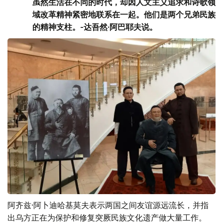
虽然生活在不同的时代，却因人文主义追求和诗歌领
域改革精神紧密地联系在一起。他们是两个兄弟民族
的精神支柱。-达吾然·阿巴耶夫说。
阿齐兹·阿卜迪哈基莫夫表示两国之间友谊源远流长，并指
出乌方正在为保护和修复突厥民族文化遗产做大量工作。