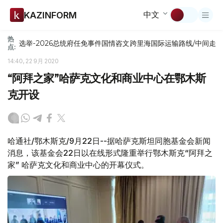
中文
KAZINFORM
热
选举-2026
总统府
任免
事件
国情咨文
跨里海国际运输路线/中间走
点:
14:40, 22 9月 2020
“阿拜之家”哈萨克文化和商业中心在鄂木斯
克开设
哈通社/鄂木斯克/9月22日--据哈萨克斯坦同胞基金会新闻
消息，该基金会22日以在线形式隆重举行鄂木斯克“阿拜之
家” 哈萨克文化和商业中心的开幕仪式。