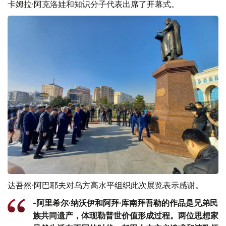
卡姆拉·阿克洛娃和知识分子代表出席了开幕式。
达吾然·阿巴耶夫对乌方高水平组织此次展览表示感谢。
-阿里希尔·纳沃伊和阿拜·库南拜吾勒的作品是兄弟民
族共同遗产，体现勒普世价值形成过程。两位思想家