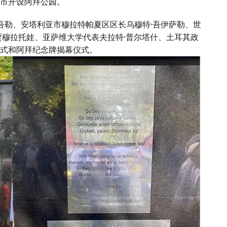
市开设阿拜公园。
吾勒、安塔利亚市穆拉特帕夏区区长乌穆特·吾伊萨勒、世
贾穆拉托娃、亚萨维大学代表夫拉特·普尔塔什、土耳其政
式和阿拜纪念牌揭幕仪式。