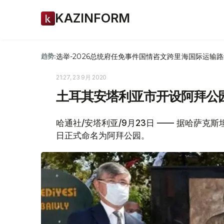
KAZINFORM
选举-2026
总统府
任免
事件
国情咨文
跨里海国际运输路
趋势:
21:27, 23 9月 2020
土耳其安塔利亚市开设阿拜公
哈通社/安塔利亚/9月23日 —— 据哈萨
日正式命名为阿拜公园。