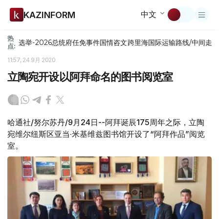
中文
KAZINFORM
热
选举-2026
总统府
任免
事件
国情咨文
跨里海国际运输路线/中间走
点:
11:57, 24 9月 2020
立陶宛开设以阿拜命名的图书阅览室
哈通社/努尔苏丹/9月24日--阿拜诞辰175周年之际，立陶
宛维尔纽斯区亚当·米基维兹图书馆开设了“阿拜作品”阅览
室。