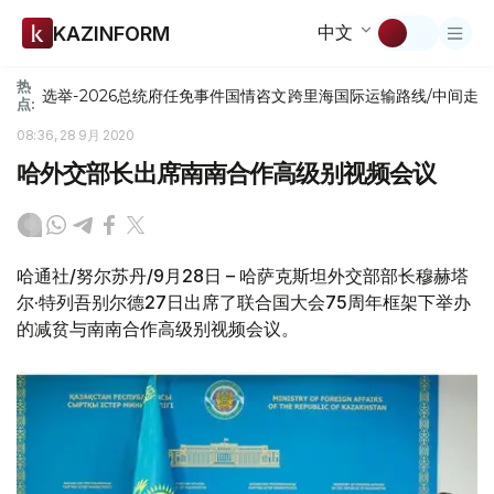
中文
KAZINFORM
热
选举-2026
总统府
任免
事件
国情咨文
跨里海国际运输路线/中间走
点:
08:36, 28 9月 2020
哈外交部长出席南南合作高级别视频会议
哈通社/努尔苏丹/9月28日 – 哈萨克斯坦外交部部长穆赫塔
尔·特列吾别尔德27日出席了联合国大会75周年框架下举办
的减贫与南南合作高级别视频会议。