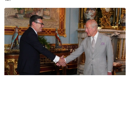
Photo credit: https://x.com/RoyalFamily
伯纳姆2001年首次当选议会下院议员，曾任文化大臣和卫
生大臣。2017年，他辞去议员职务，出任大曼彻斯特市
长，并两次获连任。今年6月，他通过补选重返议会下院。
7月17日，他当选工党党首。