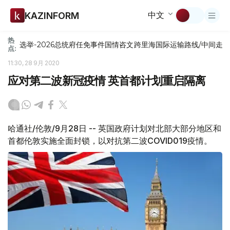
中文
KAZINFORM
热
选举-2026
总统府
任免
事件
国情咨文
跨里海国际运输路线/中间走
点:
11:30, 28 9月 2020
应对第二波新冠疫情 英首都计划重启隔离
哈通社/伦敦/9月28日 -- 英国政府计划对北部大部分地区和
首都伦敦实施全面封锁，以对抗第二波COVID019疫情。