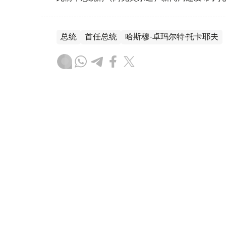
总统
首任总统
哈斯穆-卓玛尔特·托卡耶夫
木合塔尔 木拉提
编译
19:36, 05 7月 2025
托卡耶夫向纳扎尔巴耶夫致以
（
哈萨克国际通讯社讯
）据总统府新闻局消息
斯坦首任总统努尔苏丹·纳扎尔巴耶夫致贺电