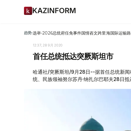
KAZINFORM
选举-2026
总统府
任免
事件
国情咨文
跨里海国际运输路
趋势:
12:37, 28 9月 2020
首任总统抵达突厥斯坦市
哈通社/突厥斯坦/9月28日--据首任总统
统、民族领袖努尔苏丹·纳扎尔巴耶夫28日