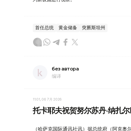
首任总统
黄金储备
突厥斯坦州
без автора
编译
11:01, 06 7月 2026
托卡耶夫祝贺努尔苏丹·纳扎
（哈萨克国际通讯社讯）据总统府（阿克奥尔