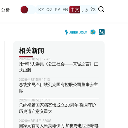
KZ
QZ
РУ
EN
中文
ق ز
ЎЗ
分析
相关新闻
2026年8月5日 17:45
托卡耶夫选集《公正社会——真诚之言》正
式出版
2026年8月5日 17:13
总统接见巴伊铁列克国有控股公司董事会主
席
2026年8月5日 16:51
总统祝贺国家档案馆成立20周年 强调守护
历史遗产意义重大
2026年8月4日 22:08
国家元首向人民英雄伊万·加皮奇逝世致唁电