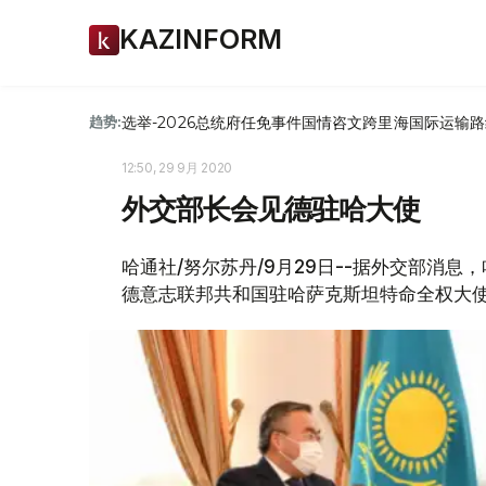
KAZINFORM
选举-2026
总统府
任免
事件
国情咨文
跨里海国际运输路
趋势:
12:50, 29 9月 2020
外交部长会见德驻哈大使
哈通社/努尔苏丹/9月29日--据外交部消息
德意志联邦共和国驻哈萨克斯坦特命全权大使