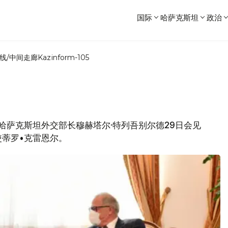
国际
哈萨克斯坦
政治
线/中间走廊
Kazinform-105
，哈萨克斯坦外交部长穆赫塔尔·特列吾别尔德29日会见
蒂罗•克雷恩尔。