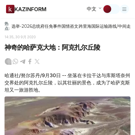
中文
KAZINFORM
热
选举-2026
总统府
任免
事件
国情咨文
跨里海国际运输路线/中间走
点:
14:35, 30 9月 2020
神奇的哈萨克大地：阿克扎尔丘陵
哈通社/努尔苏丹/9月30日 -- 坐落在卡拉干达与库斯塔奈州
交界处的阿克扎尔丘陵，以其壮丽的景色，成为了哈萨克斯
坦又一旅游胜地。