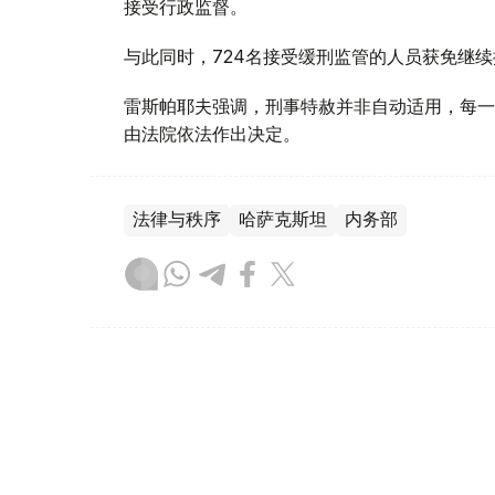
接受行政监督。
与此同时，724名接受缓刑监管的人员获免继续
雷斯帕耶夫强调，刑事特赦并非自动适用，每一
由法院依法作出决定。
法律与秩序
哈萨克斯坦
内务部
木合塔尔 木拉提
编译
15:53, 30 7月 2026