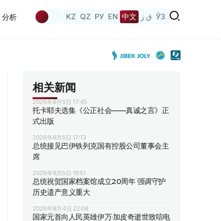
KZ
QZ
РУ
EN
中文
ق ز
ЎЗ
分析
相关新闻
2026年8月5日 17:45
托卡耶夫选集《公正社会——真诚之言》正
式出版
2026年8月5日 17:13
总统接见巴伊铁列克国有控股公司董事会主
席
2026年8月5日 16:51
总统祝贺国家档案馆成立20周年 强调守护
历史遗产意义重大
2026年8月4日 22:08
国家元首向人民英雄伊万·加皮奇逝世致唁电