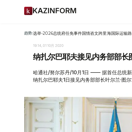
KAZINFORM
选举-2026
总统府
任免
事件
国情咨文
跨里海国际运输路
趋势:
19:14, 01 10月 2020
纳扎尔巴耶夫接见内务部部长
哈通社/努尔苏丹/10月1日 —— 据首任总
纳扎尔巴耶夫1日接见内务部部长叶尔兰·图