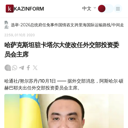
中文
KAZINFORM
热
选举-2026
总统府
任免
事件
国情咨文
跨里海国际运输路线/中间走
点:
22:59, 01 10月 2020
哈萨克斯坦驻卡塔尔大使改任外交部投资委
员会主席
哈通社/努尔苏丹/10月1日 —— 据外交部消息，阿斯哈尔·硕
赫巴耶夫出任外交部投资委员会主席。