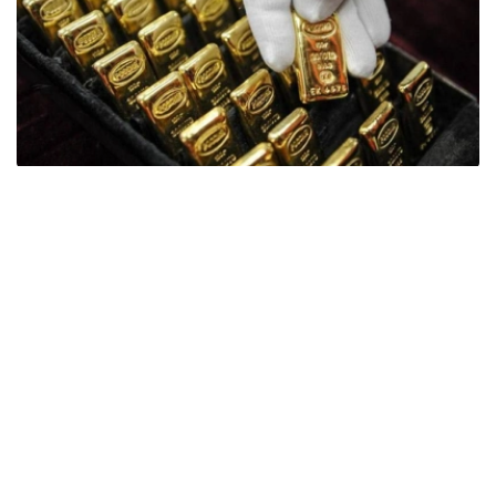
Фото: ӨзА
季度报告显示，哈萨克斯坦国家银行黄金储备增加了15吨。
波兰是2026年第二季度最大的黄金买家。该国在2026年第
二季度增加了51吨黄金储备。
中国购买了33吨黄金，乌兹别克斯坦购买了16吨，哈萨克
斯坦购买了15吨。约旦和捷克共和国的中央银行也分别增加
了6吨黄金储备。
全球各国央行在第二季度共购买了约289吨黄金，比2025年
同期增长了62%。去年同期，黄金购买量约为178吨。