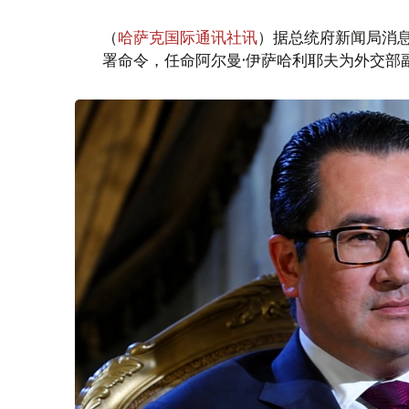
（
哈萨克国际通讯社讯
）据总统府新闻局消息
署命令，任命阿尔曼·伊萨哈利耶夫为外交部