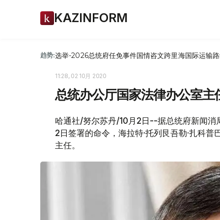
KAZINFORM
选举-2026
总统府
任免
事件
国情咨文
跨里海国际运输路
趋势:
11:28, 02 10月 2020
总统办公厅国家法律办公室主
哈通社/努尔苏丹/10月2日--据总统府新闻
2日签署的命令，海拉特·托列艮吾勒·扎科
主任。