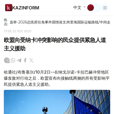
中文
KAZINFORM
热
选举-2026
总统府
任免
事件
国情咨文
跨里海国际运输路线/中间走
点:
17:05, 02 10月 2020
欧盟向受纳卡冲突影响的民众提供紧急人道
主义援助
哈通社/布鲁塞尔/10月2日--在纳戈尔诺-卡拉巴赫冲突地区
爆发敌对行动之后，欧盟宣布向接触线两侧的所有受影响平
民提供紧急人道主义援助。