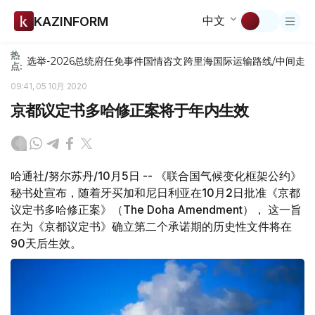
中文
KAZINFORM
热
选举-2026
总统府
任免
事件
国情咨文
跨里海国际运输路线/中间走
点:
09:41, 05 10月 2020
京都议定书多哈修正案将于年内生效
哈通社/努尔苏丹/10月5日 -- 《联合国气候变化框架公约》
秘书处宣布，随着牙买加和尼日利亚在10月2日批准《京都
议定书多哈修正案》（The Doha Amendment）， 这一旨
在为《京都议定书》确立第二个承诺期的历史性文件将在
90天后生效。