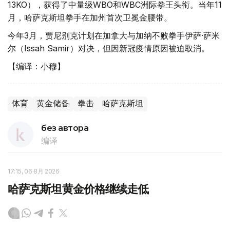
13KO），获得了中量级WBO和WBC洲际拳王头衔。当年11
月，哈萨克斯坦拳手在加州首次卫冕金腰带。
今年3月，贾尼别克计划在加拿大与加纳不败拳手伊萨·萨米
尔（Issah Samir）对决，但因新冠疫情原因被迫取消。
【编译：小穆】
体育
黄金储备
拳击
哈萨克斯坦
без автора
编译
17:15, 06 8月 2026
哈萨克斯坦黄金价格继续走低