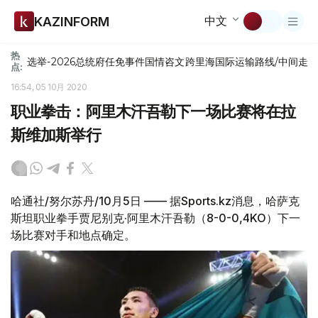
中文
KAZINFORM
热
选举-2026
总统府
任免
事件
国情咨文
跨里海国际运输路线/中间走
点:
16:54, 05 10月 2020
职业拳击：阿里木汗吾勒下一场比赛将在拉
斯维加斯举行
哈通社/努尔苏丹/10月5日 —— 据Sports.kz消息，哈萨克
斯坦职业拳手贾尼别克·阿里木汗吾勒（8-0-0,4KO）下一
场比赛对手和地点确定。