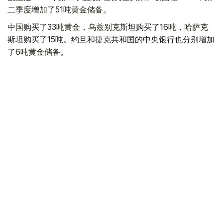
二季度增加了51吨黄金储备。
中国购买了33吨黄金，乌兹别克斯坦购买了16吨，哈萨克
斯坦购买了15吨。约旦和捷克共和国的中央银行也分别增加
了6吨黄金储备。
全球各国央行在第二季度共购买了约289吨黄金，比2025年
同期增长了62%。去年同期，黄金购买量约为178吨。
世界黄金协会称，黄金需求的增长受到地缘政治不确定性、
本季度贵金属价格下跌，以及各国寻求国际储备多元化等因
素的影响。
根据该协会进行的一项调查，89%的央行行长预计未来一
年全球黄金储备量将会增加。45%的受访者表示，他们的
国家计划增加黄金储备。
黄金储备
哈萨克斯坦
经济
央行
金融