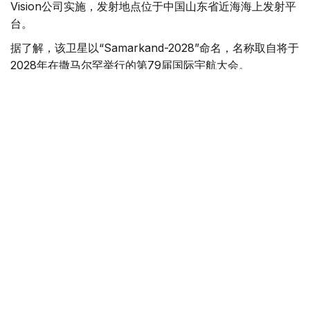
Vision公司实施，发射地点位于中国山东省近海海上发射平
台。
据了解，该卫星以“Samarkand-2028”命名，名称取自将于
2028年在撒马尔罕举行的第79届国际宇航大会。
乌兹别克斯坦数字技术部表示，卫星搭载的机载系统采用了
由“Uzbekcosmos”专家自主研发的人工智能模块。该技术
可在轨直接处理高光谱遥感数据，提高数据传输和分析效
率。
“Uzbekcosmos”介绍称，“Samarkand-2028”卫星投入运
行后，将主要用于生态环境监测、水资源和土地资源管理、
农作物生长状况评估，以及自然灾害和突发事件预测等领
域，为相关部门提供更加精细和高效的数据支持。
科技
航天
中亚
乌兹别克斯坦
中国
国际
木合塔尔 木拉提