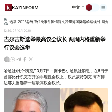
中文
KAZINFORM
热
选举-2026
总统府
任免
事件
国情咨文
跨里海国际运输路线/中间走
点:
12:39, 07 10月 2020
吉尔吉斯选举最高议会议长 两周内将重新举
行议会选举
哈通社/比什凯克/10月7日 – 据卡巴尔通讯社消息，在6日于
首都比什凯克召开的非理性会议上，议员蒙特别克·阿布德
达耶夫当选新一届最高议会议长。