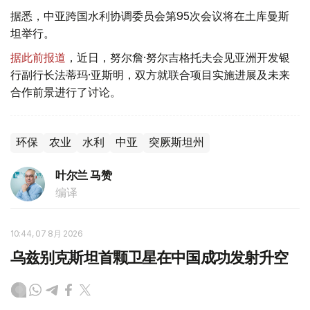
据悉，中亚跨国水利协调委员会第95次会议将在土库曼斯
坦举行。
据此前报道
，近日，努尔詹·努尔吉格托夫会见亚洲开发银
行副行长法蒂玛·亚斯明，双方就联合项目实施进展及未来
合作前景进行了讨论。
环保
农业
水利
中亚
突厥斯坦州
叶尔兰 马赞
编译
10:44, 07 8月 2026
乌兹别克斯坦首颗卫星在中国成功发射升空