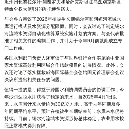
坦州州长努拉尔汗·阔谢罗夫和哈萨克斯坦驻乌兹别克斯坦
特命全权大使耶拉勒·托赫詹诺夫。
与会各方审议了2026年植被生长期锡尔河和阿姆河流域水
库运行模式及水资源分配限额。同时，会议讨论了制定锡尔
河流域水资源自动化核算系统实施计划的方案。与会代表批
准了相关文件的编制工作，并计划于今年9月前就此成立专
门工作组。
各国水利部门负责人还审议了与世界银行合作实施的中亚国
家水资源高效利用区域合作赠款项目的进展情况。此外，会
议还讨论了落实拯救咸海国际基金会创始国元首理事会会议
决议所提出相关任务的问题。
值得一提的是，得益于跨国水利协调委员会的协调工作，今
年沙尔达拉水库获得了稳定的来水。自2026年4月1日以
来，水库累计来水量约为30亿立方米，高于去年同期及多
年同期平均水平。预计在植被生长期结束前，水库来水仍将
持续。目前，锡尔河流域水资源形势总体稳定，农业用水按
照正常模式得到保障。