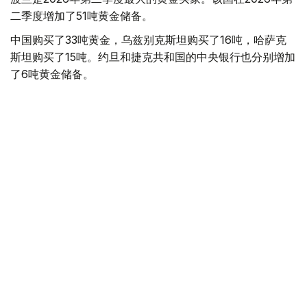
二季度增加了51吨黄金储备。
中国购买了33吨黄金，乌兹别克斯坦购买了16吨，哈萨克
斯坦购买了15吨。约旦和捷克共和国的中央银行也分别增加
了6吨黄金储备。
全球各国央行在第二季度共购买了约289吨黄金，比2025年
同期增长了62%。去年同期，黄金购买量约为178吨。
世界黄金协会称，黄金需求的增长受到地缘政治不确定性、
本季度贵金属价格下跌，以及各国寻求国际储备多元化等因
素的影响。
根据该协会进行的一项调查，89%的央行行长预计未来一
年全球黄金储备量将会增加。45%的受访者表示，他们的
国家计划增加黄金储备。
黄金储备
哈萨克斯坦
经济
央行
金融