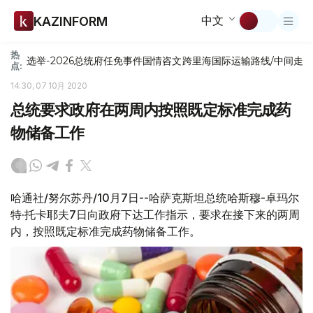
中文
KAZINFORM
热
选举-2026
总统府
任免
事件
国情咨文
跨里海国际运输路线/中间走
点:
14:30, 07 10月 2020
总统要求政府在两周内按照既定标准完成药
物储备工作
哈通社/努尔苏丹/10月7日--哈萨克斯坦总统哈斯穆-卓玛尔
特·托卡耶夫7日向政府下达工作指示，要求在接下来的两周
内，按照既定标准完成药物储备工作。