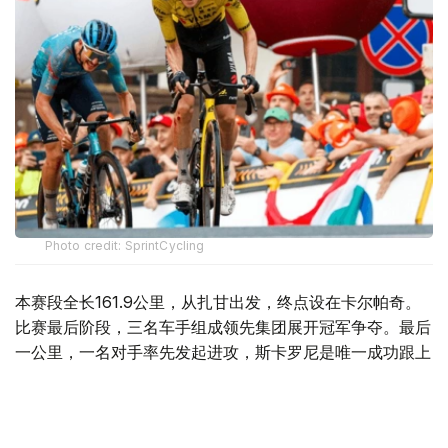
Photo credit: SprintCycling
本赛段全长161.9公里，从扎甘出发，终点设在卡尔帕奇。
比赛最后阶段，三名车手组成领先集团展开冠军争夺。最后
一公里，一名对手率先发起进攻，斯卡罗尼是唯一成功跟上
的车手。尽管他在最后冲刺阶段迅速缩小差距，但最终仍以
微弱劣势获得第二名。
本赛段冠军由巴特·莱门（Bart Lemmen）夺得，法国车手