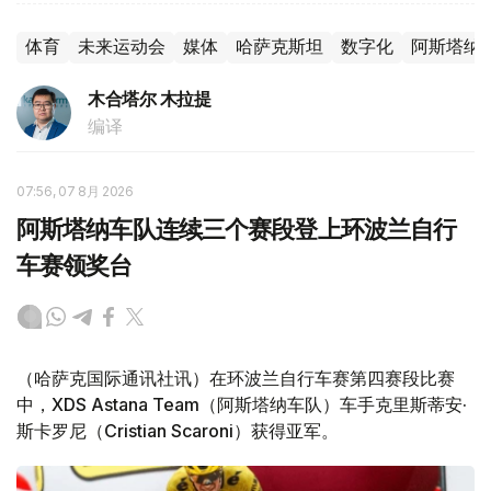
体育
未来运动会
媒体
哈萨克斯坦
数字化
阿斯塔纳
木合塔尔 木拉提
编译
07:56, 07 8月 2026
阿斯塔纳车队连续三个赛段登上环波兰自行
车赛领奖台
（哈萨克国际通讯社讯）在环波兰自行车赛第四赛段比赛
中，XDS Astana Team（阿斯塔纳车队）车手克里斯蒂安·
斯卡罗尼（Cristian Scaroni）获得亚军。