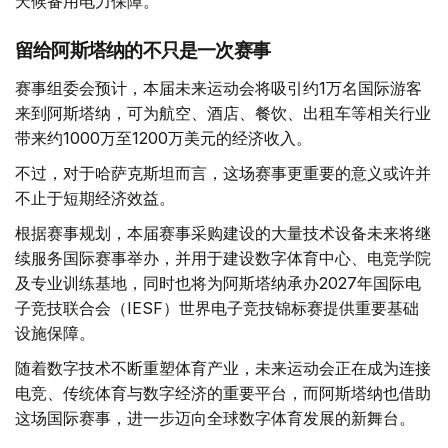
天候备用电力保障。
留给阿斯塔纳的不只是一次赛事
赛事组委会预计，本届未来运动会将吸引约1万名国际游客
来到阿斯塔纳，可为航空、酒店、餐饮、出租车等相关行业
带来约1000万至1200万美元的经济收入。
不过，对于哈萨克斯坦而言，这场赛事更重要的意义或许并
不止于短期经济效益。
根据赛事规划，本届赛事采购建设的大量技术设备未来将继
续服务国际赛事举办，并用于建设数字体育中心、电竞学院
及专业训练基地，同时也将为阿斯塔纳承办2027年国际电
子竞技联合会（IESF）世界电子竞技锦标赛提供重要基础
设施保障。
随着数字技术不断重塑体育产业，未来运动会正在成为连接
电竞、传统体育与数字经济的重要平台，而阿斯塔纳也借助
这场国际赛事，进一步迈向全球数字体育发展的新舞台。