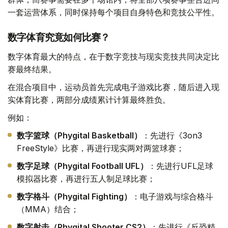
一套运营体系，同时保持每个项目自身特色和竞技公平性。
数字体育究竟如何比赛？
数字体育最大的特点，在于数字竞技与现实竞技共同决定比
赛最终结果。
在混合项目中，运动员首先完成电子游戏比赛，随后进入现
实体育比赛，两部分成绩累计计算最终胜负。
例如：
数字篮球（Phygital Basketball）
：先进行《3on3
FreeStyle》比赛，再进行现实两对两篮球赛；
数字足球（Phygital Football UFL）
：先进行UFL足球
模拟器比赛，再进行五人制足球比赛；
数字格斗（Phygital Fighting）
：电子游戏与综合格斗
（MMA）结合；
数字射击（Phygital Shooter CS2）
：先进行《反恐精