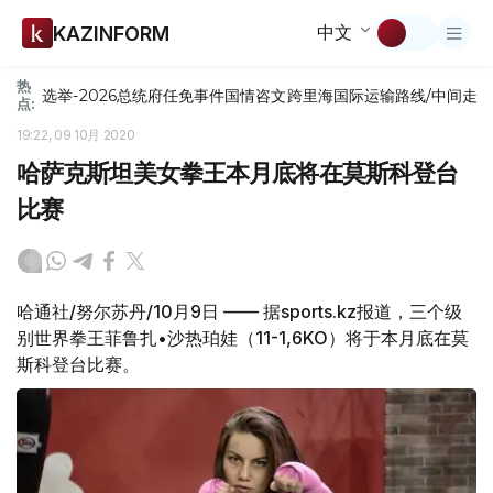
中文
KAZINFORM
热
选举-2026
总统府
任免
事件
国情咨文
跨里海国际运输路线/中间走
点:
19:22, 09 10月 2020
哈萨克斯坦美女拳王本月底将在莫斯科登台
比赛
哈通社/努尔苏丹/10月9日 —— 据sports.kz报道，三个级
别世界拳王菲鲁扎•沙热珀娃（11-1,6KO）将于本月底在莫
斯科登台比赛。