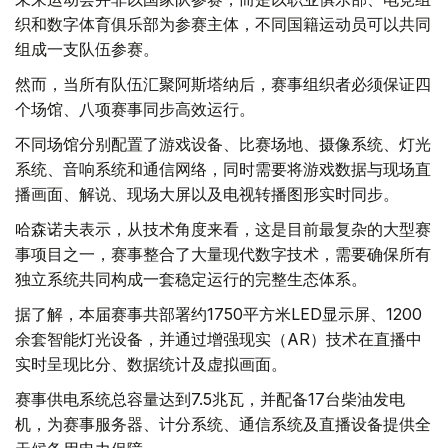
织和数字体育俱乐部为参赛主体，不同国籍运动员可以共同
组成一支队伍参赛。
然而，当所有队伍汇聚阿斯塔纳后，赛事组织者必须保证四
个场馆、八项赛事同步高效运行。
不同场馆分别配置了游戏设备、比赛场地、摄像系统、灯光
系统、音响系统和通信网络，同时需要将游戏数据与现场直
播画面、解说、现场大屏以及电视转播图形实时同步。
哈森诺夫表示，从技术角度来看，这是目前最复杂的大型赛
事项目之一，赛事整合了大量现代数字技术，需要确保所有
独立系统共同构成一套稳定运行的完整生态体系。
据了解，本届赛事共部署约1750平方米LED显示屏、1200
余套智能灯光设备，并通过增强现实（AR）技术在直播中
实时呈现比分、数据统计及虚拟画面。
赛事供电系统总容量达到7.5兆瓦，并配备17台柴油发电
机，为赛事服务器、计分系统、通信系统及直播设备提供全