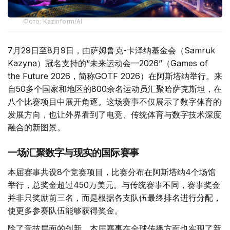
Фото: Kazinform/AI
7月29日至8月9日，由萨姆鲁克-卡泽纳基金会（Samruk
Kazyna）冠名支持的“未来运动会—2026”（Games of
the Future 2026，简称GOTF 2026）在阿斯塔纳举行。来
自50多个国家和地区的800余名运动员汇聚哈萨克斯坦，在
八个比赛项目中展开角逐。这场赛事不仅展示了数字体育的
发展方向，也让外界看到了电竞、传统体育与数字技术深度
融合的新图景。
一场汇聚数字与现实的国际赛事
本届赛事共设8个竞赛项目，比赛分布在阿斯塔纳4个场馆
举行，总奖金超过450万美元。与传统赛事不同，赛事奖金
并非只奖励前三名，而是根据各支队伍最终排名进行分配，
使更多参赛队伍能够获得奖金。
除了竞技层面的创新，本届赛事在全球传播方面也实现了新