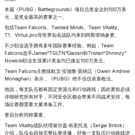
本届《PUBG：Battlegrounds》项目总奖金达到100万美
元，是奖金最高的赛事之一。
包括Team Falcons、Twisted Minds、Team Vitality、
T1、Virtus.pro等世界知名战队均来到阿斯塔纳参赛。
不少职业选手拥有多年国际赛事经验。例如，Team
Falcons选手James“TGLTN”Giezen和Tristan“Shrimzy”
Nowicki职业生涯累计奖金均已接近100万美元。
Team Falcons主教练欧文·安德鲁·莫纳汉（Owen Andrew
Monaghan）表示，《PUBG》绝不仅仅依靠枪法。
他说，每支队伍都有固定资源点和行动路线，因此赛前必须
详细研究所有对手，不同安全区都会带来不同战术安排，每
场比赛都需要大量准备工作。
赛后分析同样重要。
Team Vitality战队经理谢尔盖·布里托克（Sergei Britok）
介绍，队伍会回放完整比赛录像，对每一支队伍行动路线进