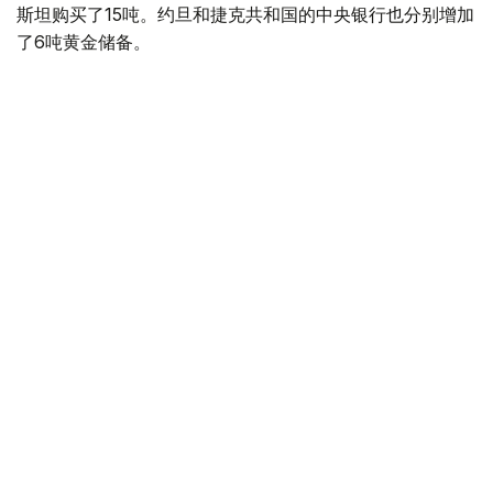
斯坦购买了15吨。约旦和捷克共和国的中央银行也分别增加
了6吨黄金储备。
全球各国央行在第二季度共购买了约289吨黄金，比2025年
同期增长了62%。去年同期，黄金购买量约为178吨。
世界黄金协会称，黄金需求的增长受到地缘政治不确定性、
本季度贵金属价格下跌，以及各国寻求国际储备多元化等因
素的影响。
根据该协会进行的一项调查，89%的央行行长预计未来一
年全球黄金储备量将会增加。45%的受访者表示，他们的
国家计划增加黄金储备。
黄金储备
哈萨克斯坦
经济
央行
金融
木合塔尔 哈力木拉
编译