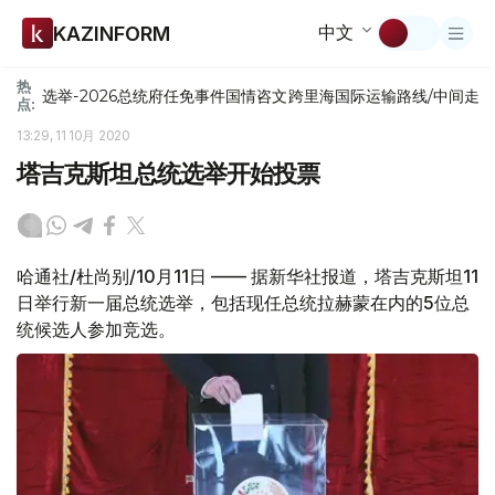
中文
KAZINFORM
热
选举-2026
总统府
任免
事件
国情咨文
跨里海国际运输路线/中间走
点:
13:29, 11 10月 2020
塔吉克斯坦总统选举开始投票
哈通社/杜尚别/10月11日 —— 据新华社报道，塔吉克斯坦11
日举行新一届总统选举，包括现任总统拉赫蒙在内的5位总
统候选人参加竞选。