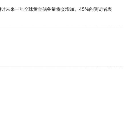
预计未来一年全球黄金储备量将会增加。45%的受访者表
每克报61889坚戈