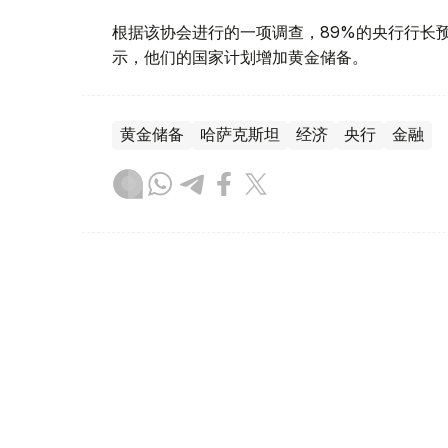
根据该协会进行的一项调查，89%的央行行长
示，他们的国家计划增加黄金储备。
黄金储备
哈萨克斯坦
经济
央行
金融
木合塔尔 哈力木拉
编译
12:31, 30 7月 2026
黄金价格一周小幅回落 国内金价