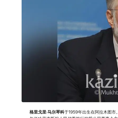
格里戈里·马尔琴科
于1959年出生在阿拉木图市。19