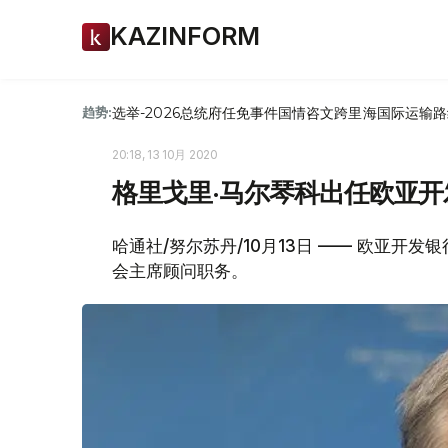
KAZINFORM
选举-2026
总统府
任免
事件
国情咨文
跨里海国际运输路
趋势:
20:18, 13 10月 2020
格里戈里·马尔琴科出任欧亚
哈通社/努尔苏丹/10月13日 —— 欧亚开
会主席顾问职务。