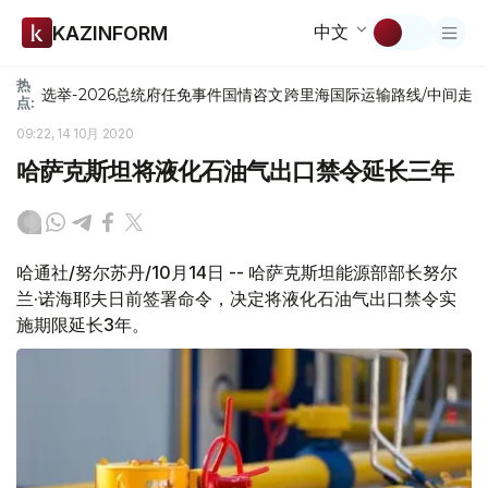
中文
KAZINFORM
热
选举-2026
总统府
任免
事件
国情咨文
跨里海国际运输路线/中间走
点:
09:22, 14 10月 2020
哈萨克斯坦将液化石油气出口禁令延长三年
哈通社/努尔苏丹/10月14日 -- 哈萨克斯坦能源部部长努尔
兰·诺海耶夫日前签署命令，决定将液化石油气出口禁令实
施期限延长3年。