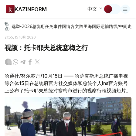
中文
KAZINFORM
热
选举-2026
总统府
任免
事件
国情咨文
跨里海国际运输路线/中间走
点:
21:55, 15 10月 2020
视频：托卡耶夫总统塞梅之行
哈通社/努尔苏丹/10月15日 —— 哈萨克斯坦总统广播电视
综合体15日在总统府官方社交媒体和总统个人Ins官方账号
上公布了托卡耶夫总统对塞梅市进行的视察行程视频短片。