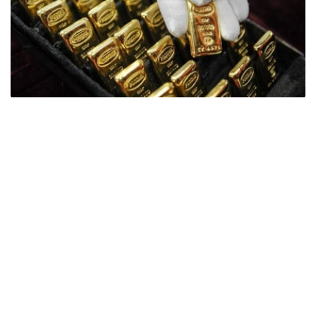
Фото: ӨзА
季度报告显示，哈萨克斯坦国家银行黄金储备增加了15吨。
波兰是2026年第二季度最大的黄金买家。该国在2026年第
二季度增加了51吨黄金储备。
中国购买了33吨黄金，乌兹别克斯坦购买了16吨，哈萨克
斯坦购买了15吨。约旦和捷克共和国的中央银行也分别增加
了6吨黄金储备。
全球各国央行在第二季度共购买了约289吨黄金，比2025年
同期增长了62%。去年同期，黄金购买量约为178吨。
世界黄金协会称，黄金需求的增长受到地缘政治不确定性、