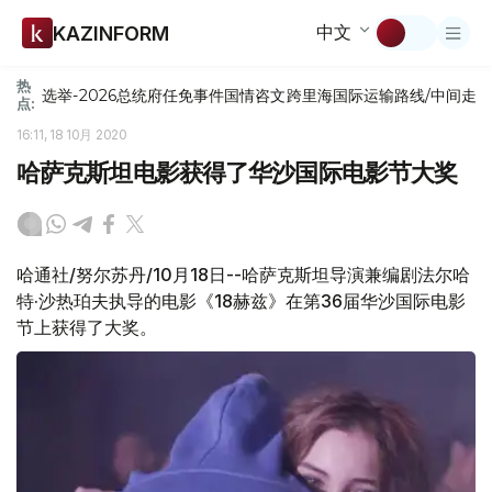
中文
KAZINFORM
热
选举-2026
总统府
任免
事件
国情咨文
跨里海国际运输路线/中间走
点:
16:11, 18 10月 2020
哈萨克斯坦电影获得了华沙国际电影节大奖
哈通社/努尔苏丹/10月18日--哈萨克斯坦导演兼编剧法尔哈
特·沙热珀夫执导的电影《18赫兹》在第36届华沙国际电影
节上获得了大奖。