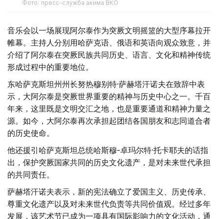
Фото: пресс-служба акима ВКО
音乐会以一场展现阿尔泰作为突厥文明摇篮的大型序幕拉开
帷幕。主持人分别用哈萨克语、俄语和英语向观众致意，并
介绍了阿尔泰在突厥民族共同历史、语言、文化和精神传统
形成过程中的重要地位。
东哈萨克斯坦州州长努热穆别特·萨赫塔汗诺夫在致辞中表
示，大阿尔泰是突厥世界重要的精神与历史中心之一。千百
年来，这里既是文明交汇之地，也是重要通道和精神力量之
源。如今，大阿尔泰再次承担起团结各国朋友和志同道合者
的历史使命。
他还援引哈萨克斯坦总统哈斯穆-卓玛尔特·托卡耶夫的话指
出，保护突厥国家共同的历史文化遗产，是对未来世代承担
的共同责任。
萨赫塔汗诺夫表示，新的宪法确立了爱国主义、历史传承、
尊重文化遗产以及对未来世代负责等共同价值观。经过多年
发展，该艺术节已成为一项具有国际影响力的文化活动，通