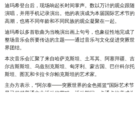
迪玛希登台后，现场响起长时间掌声。数以万计的观众跟随
演唱，并用手机记录演出。他的表演成为本届国际艺术节的
高潮，也将不同年龄和不同民族的观众凝聚在一起。
迪玛希以多首歌曲为当晚演出画上句号，也象征性地完成了
整场音乐会所要传达的主题——通过音乐与文化促进突厥世
界团结。
本次音乐会汇聚了来自哈萨克斯坦、土耳其、阿塞拜疆、吉
尔吉斯斯坦、乌兹别克斯坦、匈牙利、蒙古国、巴什科尔托
斯坦、图瓦和卡拉卡尔帕克斯坦的艺术家。
主办方表示，“阿尔泰——突厥世界的金色摇篮”国际艺术节
早已超越普通文化活动的范畴。活动期间，卡通卡拉盖成为
各国音乐家、诗人、运动员和游客交流的平台。共同的历史
根源、艺术语言和精神遗产，将来自不同国家的人们联系在
一起。
突厥
文化
艺术
东哈州
音乐