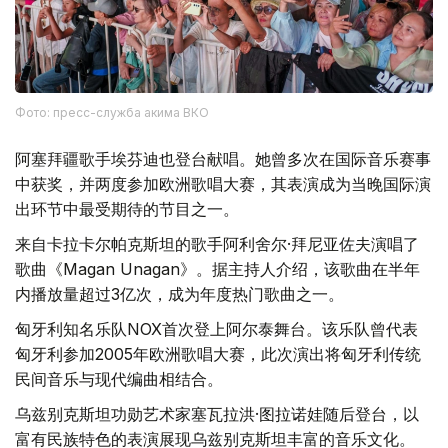
Фото: пресс-служба акима ВКО
阿塞拜疆歌手埃芬迪也登台献唱。她曾多次在国际音乐赛事
中获奖，并两度参加欧洲歌唱大赛，其表演成为当晚国际演
出环节中最受期待的节目之一。
来自卡拉卡尔帕克斯坦的歌手阿利舍尔·拜尼亚佐夫演唱了
歌曲《Magan Unagan》。据主持人介绍，该歌曲在半年
内播放量超过3亿次，成为年度热门歌曲之一。
匈牙利知名乐队NOX首次登上阿尔泰舞台。该乐队曾代表
匈牙利参加2005年欧洲歌唱大赛，此次演出将匈牙利传统
民间音乐与现代编曲相结合。
乌兹别克斯坦功勋艺术家塞瓦拉洪·图拉诺娃随后登台，以
富有民族特色的表演展现乌兹别克斯坦丰富的音乐文化。