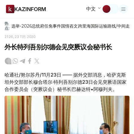
中文
KAZINFORM
热
选举-2026
总统府
任免
事件
国情咨文
跨里海国际运输路线/中间走
点:
21:26, 23 11月 2020
外长特列吾别尔德会见突厥议会秘书长
哈通社/努尔苏丹/11月23日 —— 据外交部消息，哈萨克斯
坦外交部部长穆合塔尔·特列吾别尔德23日会见突厥语国家
合作委员会（突厥议会）秘书长巴赫达特•阿穆列夫。