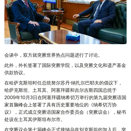
会谈中，双方就突厥世界热点问题进行了讨论。
此外，外长签署了国际突厥学院，以及突厥文化和遗产基金
供款协议。
在哈萨克斯坦时任总统努尔苏丹·纳扎尔巴耶夫的倡议下，
哈萨克斯坦、土耳其、阿塞拜疆和吉尔吉斯四国总统于
2009年10月3日在阿塞拜疆纳希切万举行的第九届突厥语国
家首脑峰会上签署了具有历史重要地位的《纳希切万协
议》，正式成立突厥语国家合作委员会（突厥议会），秘书
处设在土耳其伊斯坦布尔市。
在突厥议会第七届峰会正式接纳乌兹别克斯坦的加入后，突