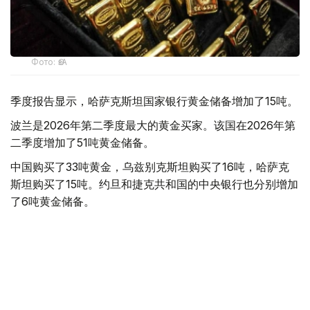
Фото: ӨзА
季度报告显示，哈萨克斯坦国家银行黄金储备增加了15吨。
波兰是2026年第二季度最大的黄金买家。该国在2026年第
二季度增加了51吨黄金储备。
中国购买了33吨黄金，乌兹别克斯坦购买了16吨，哈萨克
斯坦购买了15吨。约旦和捷克共和国的中央银行也分别增加
了6吨黄金储备。
全球各国央行在第二季度共购买了约289吨黄金，比2025年
同期增长了62%。去年同期，黄金购买量约为178吨。
世界黄金协会称，黄金需求的增长受到地缘政治不确定性、
本季度贵金属价格下跌，以及各国寻求国际储备多元化等因
素的影响。