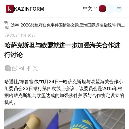
中文
KAZINFORM
热
选举-2026
总统府
任免
事件
国情咨文
跨里海国际运输路线/中间走
点:
09:33, 24 11月 2020
哈萨克斯坦与欧盟就进一步加强海关合作进
行讨论
哈通社/布鲁塞尔/11月24日--哈萨克斯坦与欧盟海关合作小
组委员会23日举行第四次线上会议，该委员会是2015年根
据哈萨克斯坦与欧盟达成的加强伙伴关系与合作协定设立的
机构。