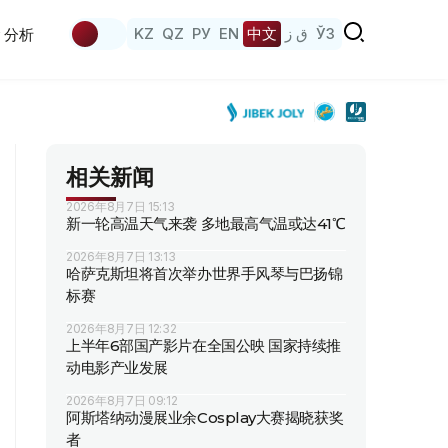
KZ
QZ
РУ
EN
中文
ق ز
ЎЗ
分析
相关新闻
2026年8月7日 15:13
新一轮高温天气来袭 多地最高气温或达41℃
2026年8月7日 13:13
哈萨克斯坦将首次举办世界手风琴与巴扬锦
标赛
2026年8月7日 12:32
上半年6部国产影片在全国公映 国家持续推
动电影产业发展
2026年8月7日 09:12
阿斯塔纳动漫展业余Cosplay大赛揭晓获奖
者