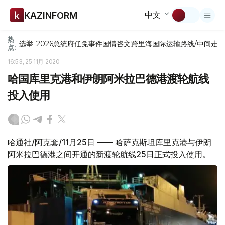
中文
KAZINFORM
热
选举-2026
总统府
任免
事件
国情咨文
跨里海国际运输路线/中间走
点:
16:53, 25 11月 2020
哈国库里克港和伊朗阿米拉巴德港渡轮航线
投入使用
哈通社/阿克套/11月25日 —— 哈萨克斯坦库里克港与伊朗
阿米拉巴德港之间开通的新渡轮航线25日正式投入使用。