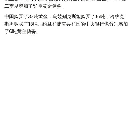
二季度增加了51吨黄金储备。
中国购买了33吨黄金，乌兹别克斯坦购买了16吨，哈萨克
斯坦购买了15吨。约旦和捷克共和国的中央银行也分别增加
了6吨黄金储备。
全球各国央行在第二季度共购买了约289吨黄金，比2025年
同期增长了62%。去年同期，黄金购买量约为178吨。
世界黄金协会称，黄金需求的增长受到地缘政治不确定性、
本季度贵金属价格下跌，以及各国寻求国际储备多元化等因
素的影响。
根据该协会进行的一项调查，89%的央行行长预计未来一
年全球黄金储备量将会增加。45%的受访者表示，他们的
国家计划增加黄金储备。
黄金储备
哈萨克斯坦
经济
央行
金融