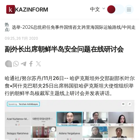
中文
KAZINFORM
热
选举-2026
总统府
任免
事件
国情咨文
跨里海国际运输路线/中间走
点:
09:25, 26 11月 2020
副外长出席朝鲜半岛安全问题在线研讨会
哈通社/努尔苏丹/11月26日-- 哈萨克斯坦外交部副部长叶尔
詹•阿什克巴耶夫25日出席韩国驻哈萨克斯坦大使馆组织举
行的朝鲜半岛核裁军主题线上研讨会并发表讲话。