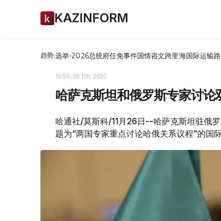
KAZINFORM
选举-2026
总统府
任免
事件
国情咨文
跨里海国际运输路
趋势:
10:50, 26 11月 2020
哈萨克斯坦和俄罗斯专家讨论
哈通社/莫斯科/11月26日--哈萨克斯坦
题为“两国专家重点讨论哈俄关系议程”的国