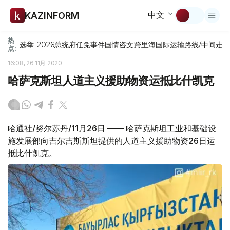
中文
KAZINFORM
热
选举-2026
总统府
任免
事件
国情咨文
跨里海国际运输路线/中间走
点:
16:08, 26 11月 2020
哈萨克斯坦人道主义援助物资运抵比什凯克
哈通社/努尔苏丹/11月26日 —— 哈萨克斯坦工业和基础设
施发展部向吉尔吉斯斯坦提供的人道主义援助物资26日运
抵比什凯克。