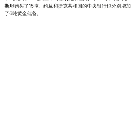
斯坦购买了15吨。约旦和捷克共和国的中央银行也分别增加
了6吨黄金储备。
全球各国央行在第二季度共购买了约289吨黄金，比2025年
同期增长了62%。去年同期，黄金购买量约为178吨。
世界黄金协会称，黄金需求的增长受到地缘政治不确定性、
本季度贵金属价格下跌，以及各国寻求国际储备多元化等因
素的影响。
根据该协会进行的一项调查，89%的央行行长预计未来一
年全球黄金储备量将会增加。45%的受访者表示，他们的
国家计划增加黄金储备。
黄金储备
哈萨克斯坦
经济
央行
金融
木合塔尔 哈力木拉
编译