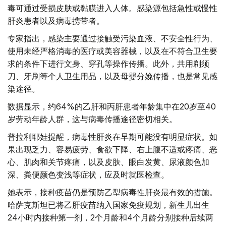
毒可通过受损皮肤或黏膜进入人体。感染源包括急性或慢性
肝炎患者以及病毒携带者。
专家指出，感染主要通过接触受污染血液、不安全性行为、
使用未经严格消毒的医疗或美容器械，以及在不符合卫生要
求的条件下进行文身、穿孔等操作传播。此外，共用剃须
刀、牙刷等个人卫生用品，以及母婴分娩传播，也是常见感
染途径。
数据显示，约64%的乙肝和丙肝患者年龄集中在20岁至40
岁劳动年龄人群，这与病毒传播途径密切相关。
普拉利耶娃提醒，病毒性肝炎在早期可能没有明显症状。如
果出现乏力、容易疲劳、食欲下降、右上腹不适或疼痛、恶
心、肌肉和关节疼痛，以及皮肤、眼白发黄、尿液颜色加
深、粪便颜色变浅等症状，应及时就医检查。
她表示，接种疫苗仍是预防乙型病毒性肝炎最有效的措施。
哈萨克斯坦已将乙肝疫苗纳入国家免疫规划，新生儿出生
24小时内接种第一剂，2个月龄和4个月龄分别接种后续两