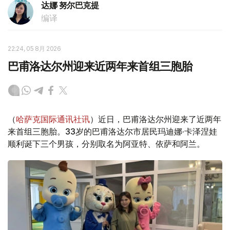
达娜 努尔巴克提
编译
22:24, 05 8月 2026
巴甫洛达尔州迎来近两年来首组三胞胎
（
哈萨克国际通讯社讯
）近日，巴甫洛达尔州迎来了近两年
来首组三胞胎。33岁的巴甫洛达尔市居民玛迪娜·卡泽涅娃
顺利诞下三个男孩，分别取名为阿亚特、依萨和阿兰。