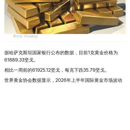
Фото: Pixabay
据哈萨克斯坦国家银行公布的数据，目前1克黄金价格为
61889.33坚戈。
相比一周前的61925.12坚戈，每克下跌35.79坚戈。
世界黄金协会数据显示，2026年上半年国际黄金市场波动
明显。今年1月，国际金价曾12次刷新历史纪录，最高升至
每金衡盎司5405美元；但到6月，金价一度回落至每金衡盎
司4002美元。
世界黄金协会表示，下半年黄金价格走势将主要受到地缘政
治局势、利率变化以及投资者市场情绪等因素影响。
在当前市场环境保持不变的情况下，预计到今年年底，国际