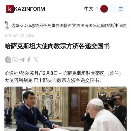
中文
KAZINFORM
热
选举-2026
总统府
任免
事件
国情咨文
跨里海国际运输路线/中间走
点:
11:15, 08 12月 2020
哈萨克斯坦大使向教宗方济各递交国书
哈通社/努尔苏丹/12月8日 – 哈萨克斯坦驻梵蒂冈（兼任）
大使阿利别克·巴卡耶夫向教宗方济各递交国书。