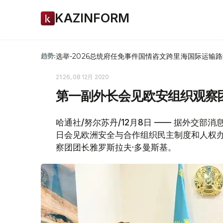
KAZINFORM
选举-2026
总统府
任免
事件
国情咨文
跨里海国际运输路
趋势:
21:26, 08 12月 2020
第一副外长会见欧安组织观察
哈通社/努尔苏丹/12月8日 —— 据外交部
日会见欧洲安全与合作组织民主制度和人权办公
察团团长雅罗斯拉夫·多曼斯基。