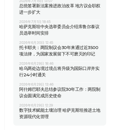
2026年7月15日 13:07
总统签署新法案推进政治改革 地方议会职权
进一步扩大
2026年7月1日 18:45
哈萨克斯坦中央选举委员会介绍库鲁尔泰议
员选举时间安排
2026年6月30日 12:45
托卡耶夫：两院制议会30年来通过近3500
项法律，为国家发展留下不可磨灭的印记
2026年6月29日 18:46
哈乌两处边境过境点将升级为国际口岸并实
行24小时通关
2026年6月29日 13:46
阿什姆巴耶夫总结参议院30年工作：两院制
议会圆满完成历史使命
2026年6月29日 12:29
数字技术赋能土壤治理 哈萨克斯坦推进土地
资源现代化管理