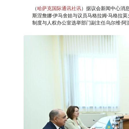
（
哈萨克国际通讯社讯
）据议会新闻中心消
斯涅詹娜·伊马舍娃与议员马格拉姆·马格拉
制度与人权办公室选举部门副主任乌尔维·阿