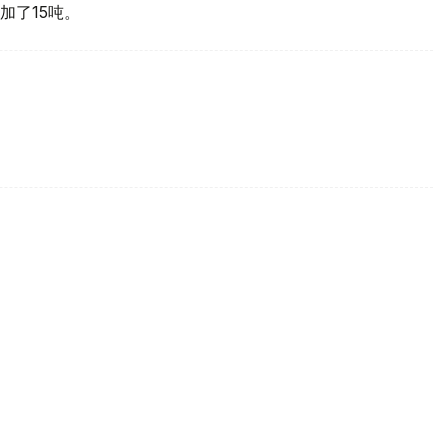
加了15吨。
买国之一
d Gold Council, WGC）最新报告，哈萨克斯